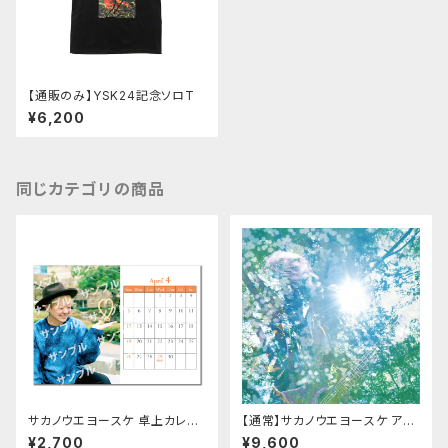
【通販のみ】YSK24記念ソロT
¥6,200
同じカテゴリの商品
サカノウエヨースケ 卓上カレン
【通常】サカノウエヨースケ アル
ダー
バム「Hello!! Sunshine, Beau
¥2,700
¥9,600