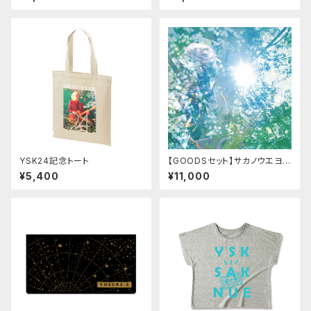
tiful」
YSK24記念トート
【GOODSセット】サカノウエヨー
スケ アルバム(2枚組)＋グッズセ
¥5,400
¥11,000
ット