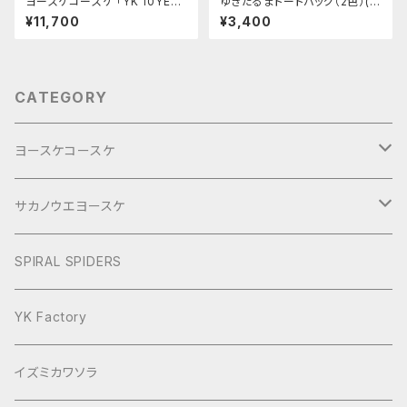
ヨースケコースケ 「YK 10YEAR
ゆきだるまトートバッグ（2色）(ヨ
S BEST LIVE」LIVE DVD/CD
ースケコースケ)
¥11,700
¥3,400
セット
CATEGORY
ヨースケコースケ
ぶらり旅2017Short
サカノウエヨースケ
ヨースケNIGHT
SPIRAL SPIDERS
YK Factory
イズミカワソラ