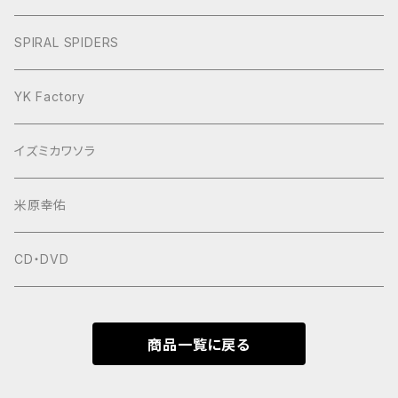
ヨースケNIGHT
SPIRAL SPIDERS
YK Factory
イズミカワソラ
米原幸佑
CD・DVD
商品一覧に戻る