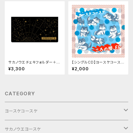
サカノウエチェキフォルダー＋チ
【シングルCD】ヨースケコースケ
ェキ1枚
「ころの唄.ep」
¥3,300
¥2,000
CATEGORY
ヨースケコースケ
ぶらり旅2017Short
サカノウエヨースケ