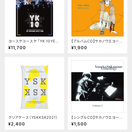
ヨースケコースケ 「YK 10YEAR
【アルバムCD】サカノウエヨース
S BEST LIVE」LIVE DVD/CD
ケ「THE POPS」
¥11,700
¥1,900
セット
クリアケース（YSKKSK2021）
【シングルCD】サカノウエヨース
ケ「Anthology Vol.1」
¥2,400
¥1,500