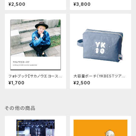
るまランチバッグ（ヨースケコー
ャツ(レッド・ライトブルー)
¥2,500
¥3,800
スケ）
フォトブック【サカノウエヨース
大容量ポーチ（YKBESTツア
ケ Birthday&2026calenda
ー）
¥1,700
¥2,500
r candid shots 】
その他の商品