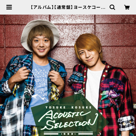
【アルバム】【通常盤】ヨースケコース
ケ「YOSUKE KOSUKE ACOUSTI
C SELECTION」 | YKFACTORY
WEB SHOP