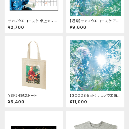
サカノウエヨースケ 卓上カレン
【通常】サカノウエヨースケ アル
ダー
バム「Hello!! Sunshine, Beau
¥2,700
¥9,600
tiful」
YSK24記念トート
【GOODSセット】サカノウエヨー
スケ アルバム(2枚組)＋グッズセ
¥5,400
¥11,000
ット