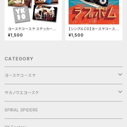
ヨースケコースケ ステッカーセ
【シングルCD】ヨースケコースケ
ット
「ラブボム／君がいてくれてよか
¥1,500
¥1,500
った」
CATEGORY
ヨースケコースケ
ぶらり旅2017Short
サカノウエヨースケ
ヨースケNIGHT
SPIRAL SPIDERS