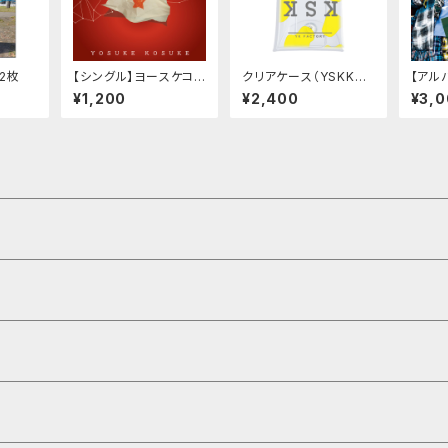
2枚
【シングル】ヨースケコ
クリアケース（YSKKSK
【アル
ースケ「BECAUSE OF
2021）
ースケ
¥1,200
¥2,400
¥3,
YOU / ROAR」
KE K
TIC 