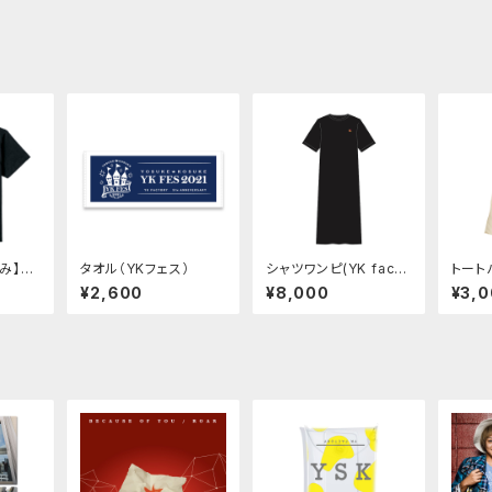
み】T
タオル（YKフェス）
シャツワンピ(YK facto
トート
H）【サ
ry)
ト）
¥2,600
¥8,000
¥3,