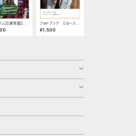
バム】【通常盤】ヨ
フォトブック 【ヨースケ
コースケ「YOSU
コースケ 2018 A/W ア
000
¥1,500
OSUKE ACOUS
ーティスト写真撮影オフ
SELECTION」
ショット】