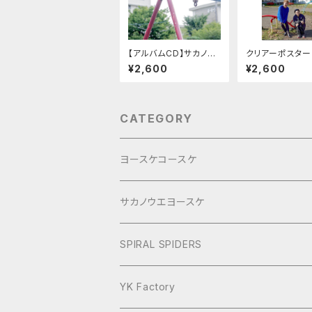
【アルバムCD】サカノウ
クリアーポスター
エヨースケ「ニュータウ
¥2,600
¥2,600
ン」
CATEGORY
ヨースケコースケ
ぶらり旅2017Short
サカノウエヨースケ
ヨースケNIGHT
SPIRAL SPIDERS
YK Factory