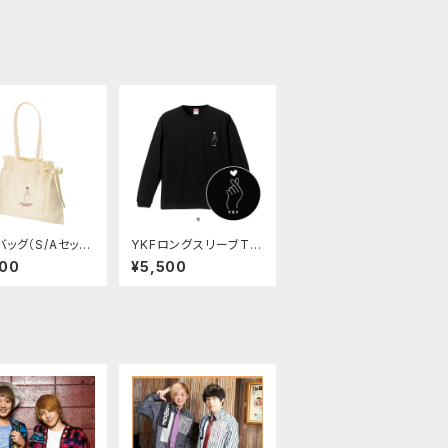
バッグ（S/Aセッ
YKFロングスリーブTシ
ャツ
000
¥5,500