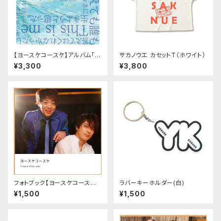
【ヨースケコースケ】アルバム「Ri
サカノウエ カセットT（ホワイト）
bbon」
¥3,300
¥3,800
フォトブック【ヨースケコースケ
ラバーキーホルダー(白)
Ticket to million stars】
¥1,500
¥1,500