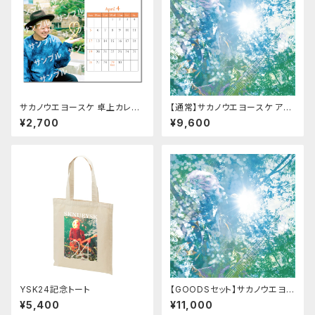
サカノウエヨースケ 卓上カレン
【通常】サカノウエヨースケ アル
ダー
バム「Hello!! Sunshine, Beau
¥2,700
¥9,600
tiful」
YSK24記念トート
【GOODSセット】サカノウエヨー
スケ アルバム(2枚組)＋グッズセ
¥5,400
¥11,000
ット