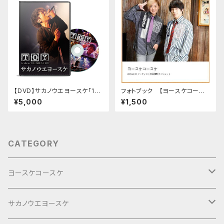
【DVD】サカノウエヨースケ「1st
フォトブック 【ヨースケコース
album TOY 再現LIVE DVD」
ケ 2018 A/W アーティスト写真
¥5,000
¥1,500
撮影オフショット】
CATEGORY
ヨースケコースケ
ぶらり旅2017Short
サカノウエヨースケ