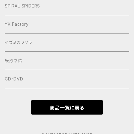
ヨースケNIGHT
SPIRAL SPIDERS
YK Factory
イズミカワソラ
米原幸佑
CD・DVD
商品一覧に戻る