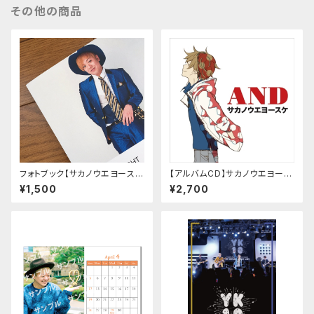
その他の商品
フォトブック【サカノウエヨースケ
【アルバムCD】サカノウエヨース
YOSUKE NIGHT 2017-スー
ケ「AND」
¥1,500
¥2,700
ツ篇-】