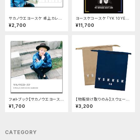
サカノウエヨースケ 卓上カレン
ヨースケコースケ 「YK 10YEAR
ダー
S BEST LIVE」LIVE DVD/CD
¥2,700
¥11,700
セット
フォトブック【サカノウエヨース
【物販受け取りのみ】スウェード
ケ Birthday&2026calenda
調巾着袋（2枚セット）
¥1,700
¥3,200
r candid shots 】
CATEGORY