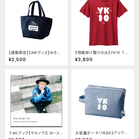
【通販限定】【AWグッズ】ゆきだ
【物販受け取りのみ】YK10 Tシ
るまランチバッグ（ヨースケコー
ャツ(レッド・ライトブルー)
¥2,500
¥3,800
スケ）
フォトブック【サカノウエヨース
大容量ポーチ（YKBESTツア
ケ Birthday&2026calenda
ー）