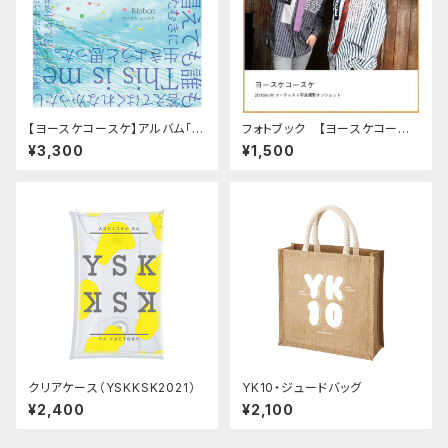
【ヨースケコースケ】アルバム「Ri
フォトブック 【ヨースケコース
bbon」
ケ 2018 A/W アーティスト写真
¥3,300
¥1,500
撮影オフショット】
クリアケース（YSKKSK2021）
YK10・ジュードバッグ
¥2,400
¥2,100