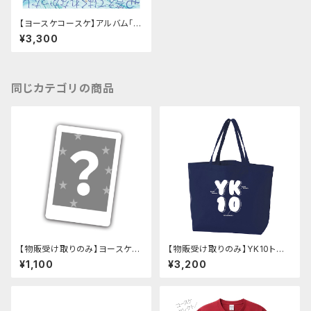
【ヨースケコースケ】アルバム「Ri
bbon」
¥3,300
同じカテゴリの商品
【物販受け取りのみ】ヨースケコ
【物販受け取りのみ】YK10トー
ースケ チェキ
トバッグ（3色）
¥1,100
¥3,200