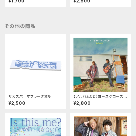
¥1,700
¥2,500
r candid shots 】
その他の商品
サカスパ マフラータオル
【アルバムCD】ヨースケコースケ
「IT'S MY WORLD」
¥2,500
¥2,800