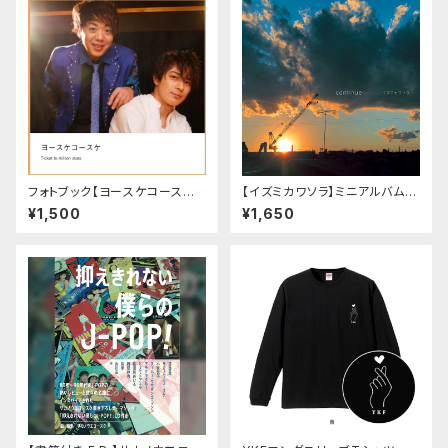
フォトブック【ヨースケコースケ
【イズミカワソラ】ミニアルバム
Ticket to million stars】
「Continue」
¥1,500
¥1,650