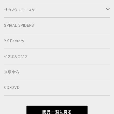
ぶらり旅2017Short
サカノウエヨースケ
ヨースケNIGHT
SPIRAL SPIDERS
YK Factory
イズミカワソラ
米原幸佑
CD・DVD
商品一覧に戻る