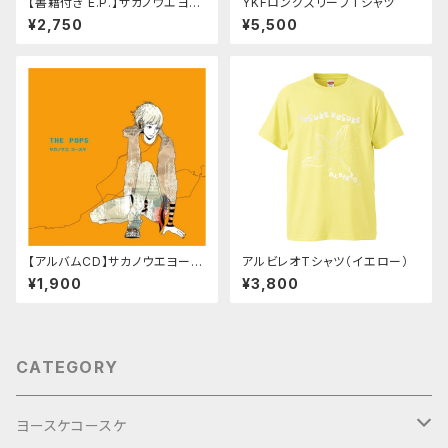
【書籍付き E.P.】サカノウエヨー
YKFロングスリーブTシャツ
スケ「抑えきれない僕らの J-PO
¥2,750
¥5,500
P」
【アルバムCD】サカノウエヨース
アルビレオTシャツ（イエロー）
ケ「THE POPS」
¥1,900
¥3,800
CATEGORY
ヨースケコースケ