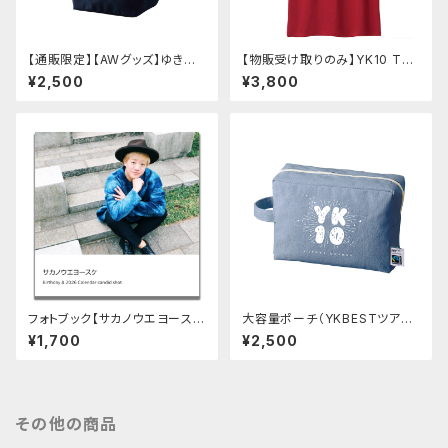
【通販限定】【AWグッズ】ゆきだ
【物販受け取りのみ】YK10 Tシ
るまランチバッグ（ヨースケコー
ャツ(レッド・ライトブルー)
¥2,500
¥3,800
スケ）
フォトブック【サカノウエヨース
大容量ポーチ（YKBESTツア
ケ Birthday&2026calenda
ー）
¥1,700
¥2,500
r candid shots 】
その他の商品