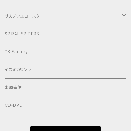
ぶらり旅2017Short
サカノウエヨースケ
ヨースケNIGHT
SPIRAL SPIDERS
YK Factory
イズミカワソラ
米原幸佑
CD・DVD