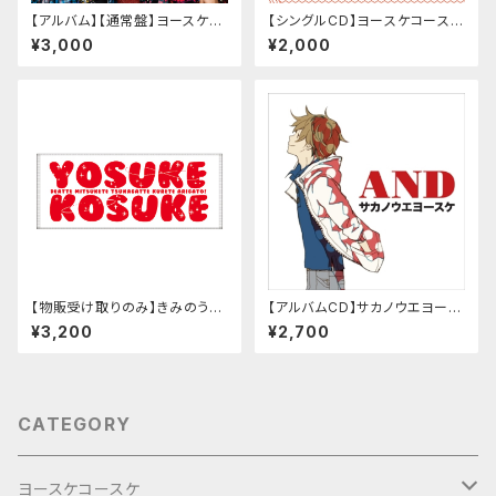
【アルバム】【通常盤】ヨースケコ
【シングルCD】ヨースケコースケ
ースケ「YOSUKE KOSUKE A
「ころの唄.ep」
¥3,000
¥2,000
COUSTIC SELECTION」
【物販受け取りのみ】きみのうた
【アルバムCD】サカノウエヨース
タオル
ケ「AND」
¥3,200
¥2,700
CATEGORY
ヨースケコースケ