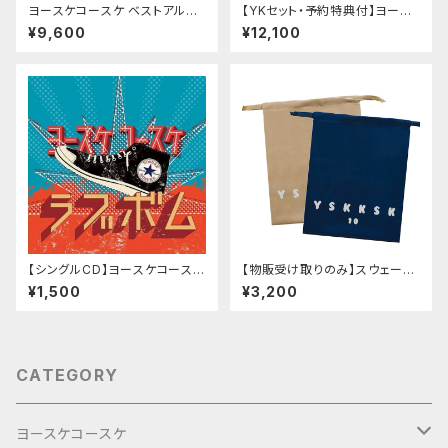
ヨースケコースケ ベストアルバ
【YKセット・予約特典付】ヨース
ム「YK BEST」
ケコースケ DVD&CD「LIVE T
¥9,600
¥12,100
OUR 2024 『FLAG』」
【シングルCD】ヨースケコースケ
【物販受け取りのみ】スウェード
「ラブボム／君がいてくれてよか
調巾着袋（2枚セット）
¥1,500
¥3,200
った」
CATEGORY
ヨースケコースケ