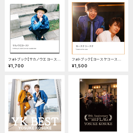
フォトブック【サカノウエヨース
フォトブック【ヨースケコースケ
ケ Birthday&2026calenda
Ticket to million stars】
¥1,700
¥1,500
r candid shots 】