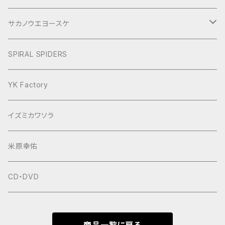
ぶらり旅2017Short
サカノウエヨースケ
ヨースケNIGHT
SPIRAL SPIDERS
YK Factory
イズミカワソラ
米原幸佑
CD・DVD