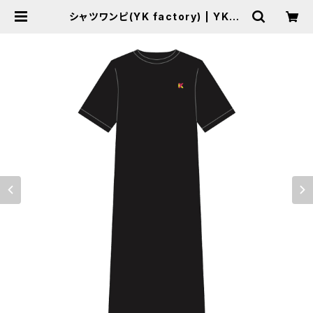
シャツワンピ(YK factory) | YKFA
CTORY WEB SHOP