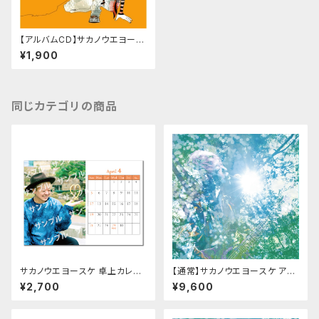
【アルバムCD】サカノウエヨース
ケ「THE POPS」
¥1,900
同じカテゴリの商品
サカノウエヨースケ 卓上カレン
【通常】サカノウエヨースケ アル
ダー
バム「Hello!! Sunshine, Beau
¥2,700
¥9,600
tiful」