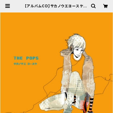
【アルバムCD】サカノウエヨースケ「T
HE POPS」 | YKFACTORY WEB
SHOP