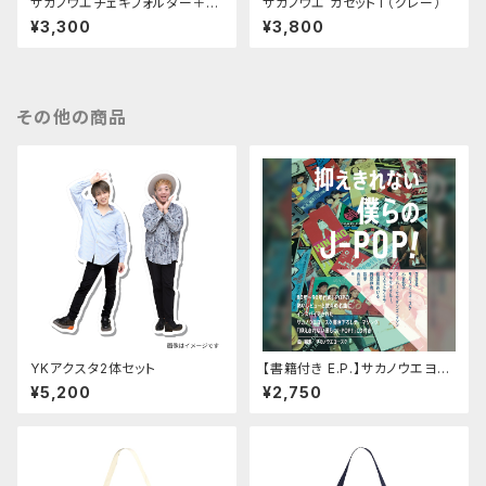
サカノウエチェキフォルダー＋チ
サカノウエ カセットT（グレー）
ェキ1枚
¥3,300
¥3,800
その他の商品
YKアクスタ2体セット
【書籍付き E.P.】サカノウエヨー
スケ「抑えきれない僕らの J-PO
¥5,200
¥2,750
P」