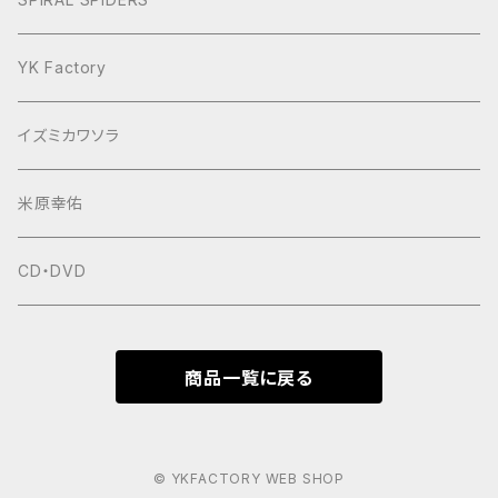
YK Factory
イズミカワソラ
米原幸佑
CD・DVD
商品一覧に戻る
© YKFACTORY WEB SHOP