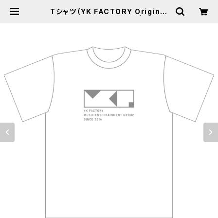
Tシャツ（YK FACTORY Original
goods 2020 summer） | YKFAC
TORY WEB SHOP