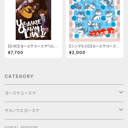
【DVD】ヨースケコースケ「ULTI
【シングルCD】ヨースケコースケ
MATE ONEMAN LIVE 2022」
「ころの唄.ep」
¥7,700
¥2,000
CATEGORY
ヨースケコースケ
ぶらり旅2017Short
サカノウエヨースケ
ヨースケNIGHT
SPIRAL SPIDERS