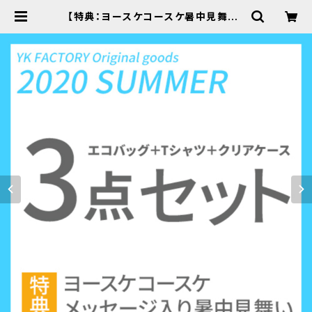
【特典：ヨースケコースケ暑中見舞い】
3点セット（エコバッグ＋Tシャツ＋ク
リアケース） | YKFACTORY WEB
SHOP