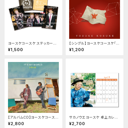
ヨースケコースケ ステッカーセ
【シングル】ヨースケコースケ「B
ット
ECAUSE OF YOU / ROAR」
¥1,500
¥1,200
【アルバムCD】ヨースケコースケ
サカノウエヨースケ 卓上カレン
「IT'S MY WORLD」
ダー
¥2,800
¥2,700