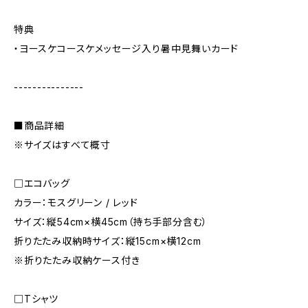
特典
・ヨースケコースケメッセージ入り暑中見舞いカード
---------------
■商品詳細
※サイズはすべて概寸
□エコバッグ
カラー：モスグリーン / レッド
サイズ：縦54cm×横45cm（持ち手部分含む）
折りたたみ収納時サイズ：縦15cm×横12cm
※折りたたみ収納ケース付き
□Tシャツ