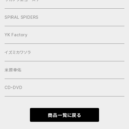
ヨースケNIGHT
SPIRAL SPIDERS
YK Factory
イズミカワソラ
米原幸佑
CD・DVD
商品一覧に戻る