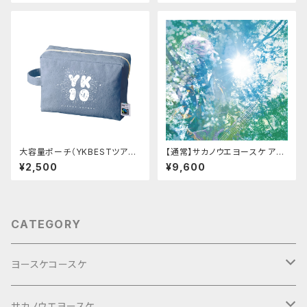
大容量ポーチ（YKBESTツア
【通常】サカノウエヨースケ アル
ー）
バム「Hello!! Sunshine, Beau
¥2,500
¥9,600
tiful」
CATEGORY
ヨースケコースケ
ぶらり旅2017Short
サカノウエヨースケ