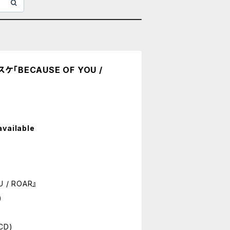
「BECAUSE OF YOU /
available
U / ROAR』
)
CD)