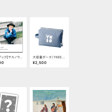
ブック【サカノウエ
大容量ポーチ（YKBES
 Birthday&2
Tツアー）
00
¥2,500
lendar candid
 】