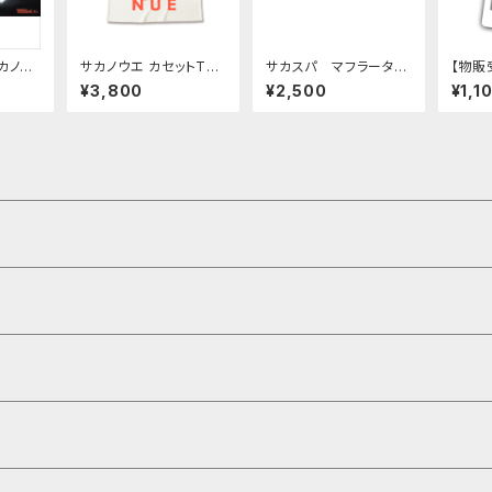
カノウ
サカノウエ カセットT
サカスパ マフラータオ
【物販
olog
（ホワイト）
ル
ースケ
¥3,800
¥2,500
¥1,1