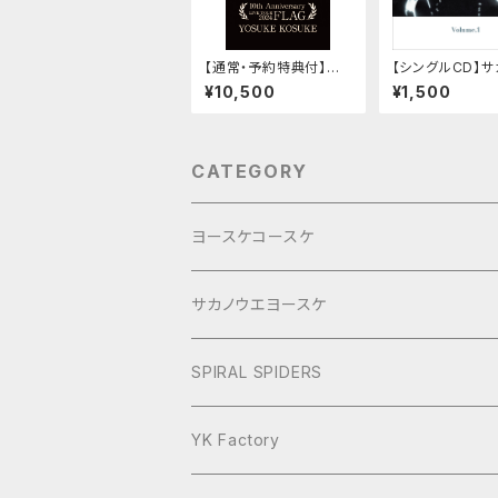
【通常・予約特典付】ヨ
【シングルCD】サ
ースケコースケ DVD&
エヨースケ「Anth
¥10,500
¥1,500
CD「LIVE TOUR 202
y Vol.1」
4 『FLAG』」
CATEGORY
ヨースケコースケ
ぶらり旅2017Short
サカノウエヨースケ
ヨースケNIGHT
SPIRAL SPIDERS
YK Factory