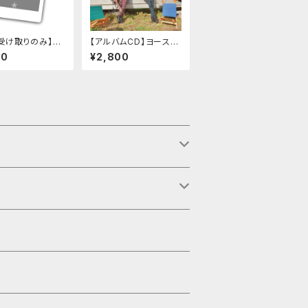
受け取りのみ】ヨ
【アルバムCD】ヨースケ
コースケ チェキ
コースケ「IT'S MY W
00
¥2,800
ORLD」