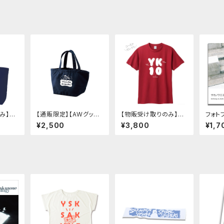
み】YK
【通販限定】【AWグッズ】
【物販受け取りのみ】YK
フォト
3色）
ゆきだるまランチバッグ
10 Tシャツ(レッド・ライ
ヨースケ
¥2,500
¥3,800
¥1,7
（ヨースケコースケ）
トブルー)
026ca
shots