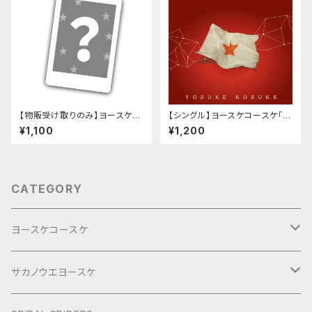
【物販受け取りのみ】ヨースケコ
【シングル】ヨースケコースケ「B
ースケ チェキ
ECAUSE OF YOU / ROAR」
¥1,100
¥1,200
CATEGORY
ヨースケコースケ
ぶらり旅2017Short
サカノウエヨースケ