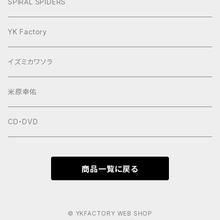
ヨースケNIGHT
SPIRAL SPIDERS
YK Factory
イズミカワソラ
米原幸佑
CD・DVD
商品一覧に戻る
© YKFACTORY WEB SHOP