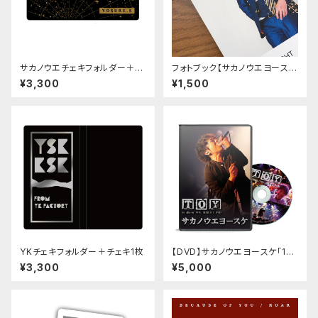
サカノウエチェキフォルダー＋チ
フォトブック【サカノウエヨースケ
ェキ1枚
YOSUKE NIGHT 2017-スー
¥3,300
¥1,500
ツ篇-】
YKチェキフォルダー＋チェキ1枚
【DVD】サカノウエヨースケ「1st
album TOY 再現LIVE DVD」
¥3,300
¥5,000