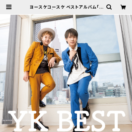
ヨースケコースケ ベストアルバム「Y
K BEST」 | YKFACTORY WEB S
HOP