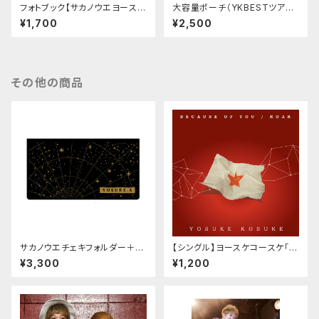
フォトブック【サカノウエヨース
大容量ポーチ（YKBESTツア
ケ Birthday&2026calenda
ー）
¥1,700
¥2,500
r candid shots 】
その他の商品
サカノウエチェキフォルダー＋チ
【シングル】ヨースケコースケ「B
ェキ1枚
ECAUSE OF YOU / ROAR」
¥3,300
¥1,200